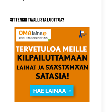
Sittenkin tavallista luottoa?