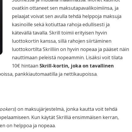
ovatkin ottaneet sen maksutapavalikoimiinsa, ja
pelaajat voivat sen avulla tehdä helppoja maksuja
kasinoille sekä kotiuttaa rahoja edullisesti ja
kätevällä tavalla. Skrill toimii erityisen hyvin
luottokortin kanssa, sillä rahojen siirtäminen
luottokortilta Skrilliin on hyvin nopeaa ja pääset näin
nauttimaan peleistä nopeammin. Lisäksi voit tilata
10€ hintaan
Skrill-kortin, joka on tavallinen
poissa, pankkiautomaatilla ja nettikaupoissa.
ookers
) on maksujärjestelmä, jonka kautta voit tehdä
inopelaamiseen. Kun käytät Skrilliä ensimmäisen kerran,
nen on helppoa ja nopeaa.