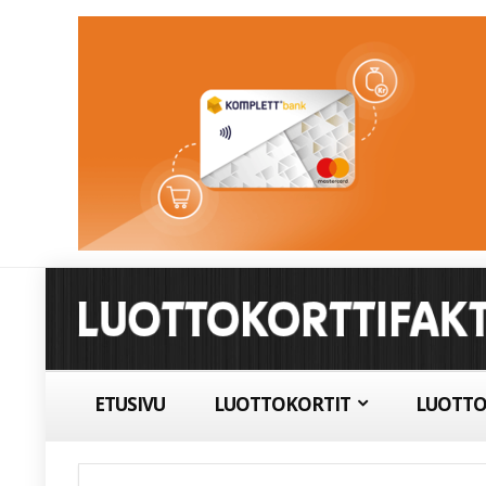
ETUSIVU
LUOTTOKORTIT
LUOTTO