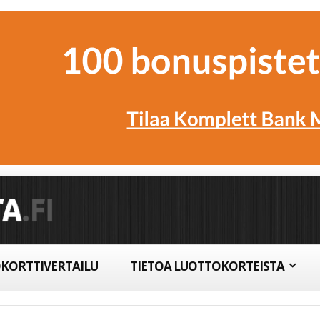
KORTTIVERTAILU
TIETOA LUOTTOKORTEISTA