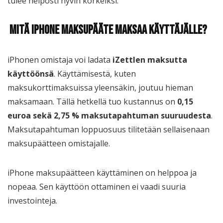
tulee helposti hyvin korkeiksi.
Mitä iPhone maksupääte maksaa käyttäjälle?
iPhonen omistaja voi ladata
iZettlen
maksutta
käyttöönsä
. Käyttämisestä, kuten
maksukorttimaksuissa yleensäkin, joutuu hieman
maksamaan. Tällä hetkellä tuo kustannus on
0,15
euroa sekä 2,75 % maksutapahtuman suuruudesta
.
Maksutapahtuman loppuosuus tilitetään sellaisenaan
maksupäätteen omistajalle.
iPhone maksupäätteen käyttäminen on helppoa ja
nopeaa. Sen käyttöön ottaminen ei vaadi suuria
investointeja.