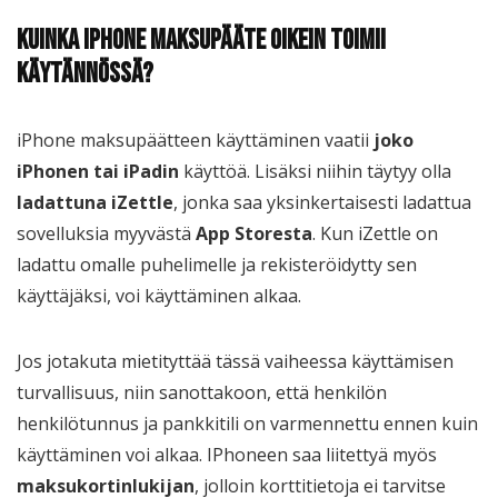
Kuinka iPhone maksupääte oikein toimii
käytännössä?
iPhone maksupäätteen käyttäminen vaatii
joko
iPhonen tai iPadin
käyttöä. Lisäksi niihin täytyy olla
ladattuna
iZettle
, jonka saa yksinkertaisesti ladattua
sovelluksia myyvästä
App
Storesta
. Kun iZettle on
ladattu omalle puhelimelle ja rekisteröidytty sen
käyttäjäksi, voi käyttäminen alkaa.
Jos jotakuta mietityttää tässä vaiheessa käyttämisen
turvallisuus, niin sanottakoon, että henkilön
henkilötunnus ja pankkitili on varmennettu ennen kuin
käyttäminen voi alkaa. IPhoneen saa liitettyä myös
maksukortinlukijan
, jolloin korttitietoja ei tarvitse