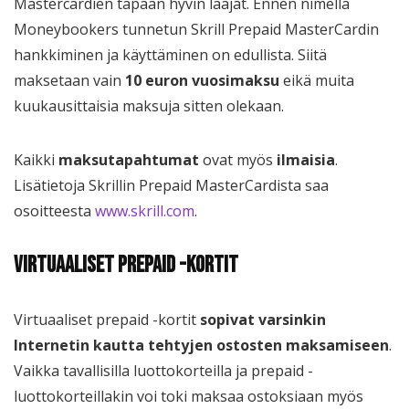
Mastercardien tapaan hyvin laajat. Ennen nimellä
Moneybookers tunnetun Skrill Prepaid MasterCardin
hankkiminen ja käyttäminen on edullista. Siitä
maksetaan vain
10 euron
vuosimaksu
eikä muita
kuukausittaisia maksuja sitten olekaan.
Kaikki
maksutapahtumat
ovat myös
ilmaisia
.
Lisätietoja Skrillin Prepaid MasterCardista saa
osoitteesta
www.skrill.com
.
Virtuaaliset prepaid -kortit
Virtuaaliset prepaid -kortit
sopivat varsinkin
Internetin kautta tehtyjen ostosten maksamiseen
.
Vaikka tavallisilla luottokorteilla ja prepaid -
luottokorteillakin voi toki maksaa ostoksiaan myös