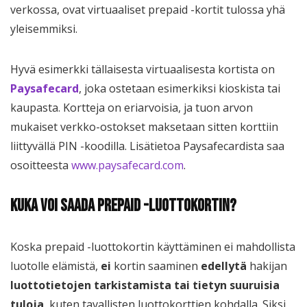
verkossa, ovat virtuaaliset prepaid -kortit tulossa yhä
yleisemmiksi.
Hyvä esimerkki tällaisesta virtuaalisesta kortista on
Paysafecard
, joka ostetaan esimerkiksi kioskista tai
kaupasta. Kortteja on eriarvoisia, ja tuon arvon
mukaiset verkko-ostokset maksetaan sitten korttiin
liittyvällä PIN -koodilla. Lisätietoa Paysafecardista saa
osoitteesta
www.paysafecard.com
.
Kuka voi saada prepaid -luottokortin?
Koska prepaid -luottokortin käyttäminen ei mahdollista
luotolle elämistä,
ei
kortin saaminen
edellytä
hakijan
luottotietojen tarkistamista tai tietyn suuruisia
tuloja
, kuten tavallisten luottokorttien kohdalla. Siksi